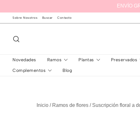
Saltar
ENVÍO G
al
Sobre Nosotros
Buscar
Contacto
contenido
Novedades
Ramos
Plantas
Preservados
Complementos
Blog
Inicio
/
Ramos de flores
/ Suscripción floral a d