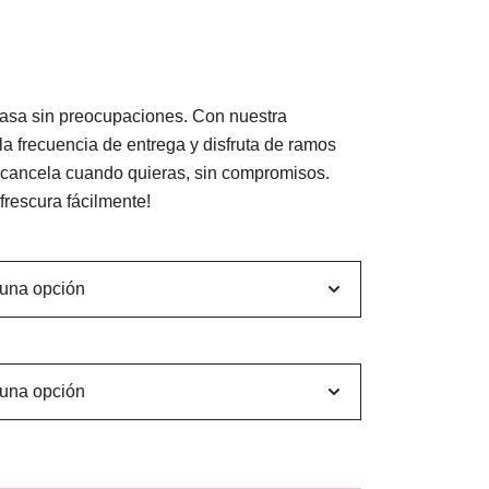
Rango
de
casa sin preocupaciones. Con nuestra
precios:
e la frecuencia de entrega y disfruta de ramos
o cancela cuando quieras, sin compromisos.
desde
 frescura fácilmente!
20,00 €
hasta
50,00 €