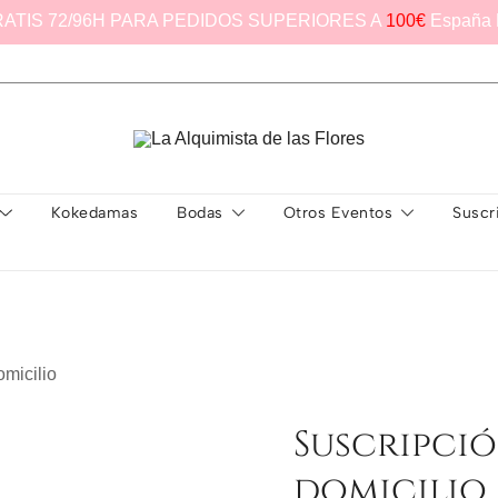
RATIS 72/96H PARA PEDIDOS SUPERIORES A
100€
España 
La Alquimista de las Flores
Kokedamas
Bodas
Otros Eventos
Suscr
omicilio
Suscripció
domicilio