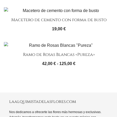
Macetero de cemento con forma de busto
19,00
€
Ramo de Rosas Blancas «Pureza»
Rango
42,00
€
-
125,00
€
de
precios:
desde
42,00 €
hasta
laalquimistadelasflores.com
125,00 €
Nos dedicamos a ofrecerte las flores más hermosas y exclusivas.