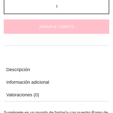
Ramo
de
flores
"Ilusiones"
AÑADIR AL CARRITO
cantidad
Descripción
Información adicional
Valoraciones (0)
Sumérgete en un mundo de fantasía con nuestro Ramo de