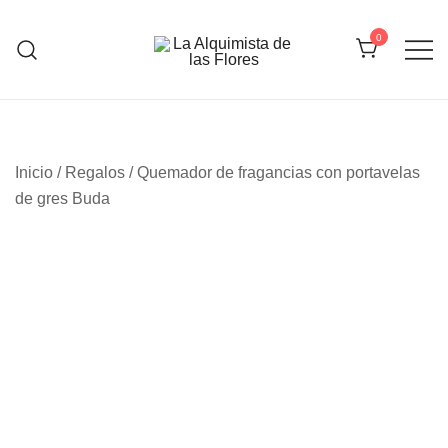
Saltar
al
0
contenido
La Alquimista de las Flores
Inicio
/
Regalos
/ Quemador de fragancias con portavelas
de gres Buda