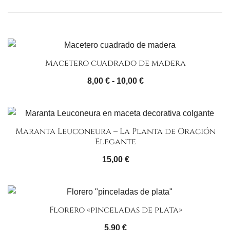
Macetero cuadrado de madera
Rango
8,00
€
-
10,00
€
de
precios:
desde
Maranta Leuconeura – La Planta de Oración
8,00 €
Elegante
hasta
15,00
€
10,00 €
Florero «pinceladas de plata»
5,90
€