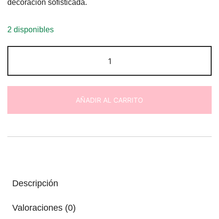
decoración sofisticada.
2 disponibles
Quemador
de
fragancias
con
AÑADIR AL CARRITO
portavelas
de
gres
Buda
cantidad
Descripción
Valoraciones (0)