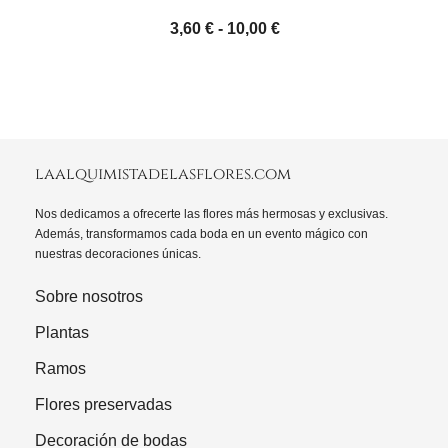
Rango
3,60
€
-
10,00
€
de
precios:
desde
3,60 €
hasta
laalquimistadelasflores.com
10,00 €
Nos dedicamos a ofrecerte las flores más hermosas y exclusivas.
Además, transformamos cada boda en un evento mágico con
nuestras decoraciones únicas.
Sobre nosotros
Plantas
Ramos
Flores preservadas
Decoración de bodas