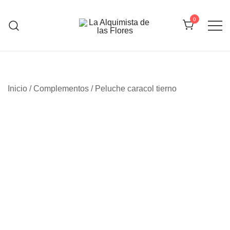
Saltar
al
0
contenido
La Alquimista de las Flores
Inicio
/
Complementos
/ Peluche caracol tierno