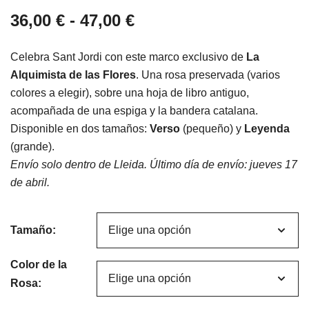
Rango
36,00
€
-
47,00
€
de
Celebra Sant Jordi con este marco exclusivo de
La
precios:
Alquimista de las Flores
. Una rosa preservada (varios
colores a elegir), sobre una hoja de libro antiguo,
desde
acompañada de una espiga y la bandera catalana.
36,00 €
Disponible en dos tamaños:
Verso
(pequeño) y
Leyenda
(grande).
hasta
Envío solo dentro de Lleida. Último día de envío: jueves 17
47,00 €
de abril.
Tamaño:
Color de la
Rosa: