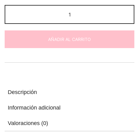
Marco
Sant
Jordi
–
AÑADIR AL CARRITO
Rosa
preservada
con
fondo
de
libro
y
Descripción
senyera
cantidad
Información adicional
Valoraciones (0)