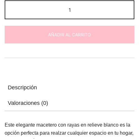
Macetero
con
Rayas
en
AÑADIR AL CARRITO
Relieve
Blanco
cantidad
Descripción
Valoraciones (0)
Este elegante macetero con rayas en relieve blanco es la
opción perfecta para realzar cualquier espacio en tu hogar,