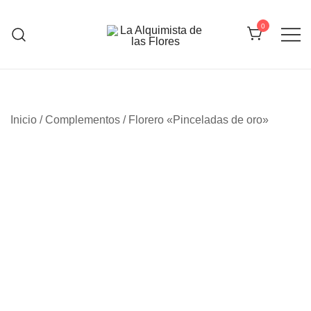
Saltar
al
0
contenido
La Alquimista de las Flores
Inicio
/
Complementos
/ Florero «Pinceladas de oro»