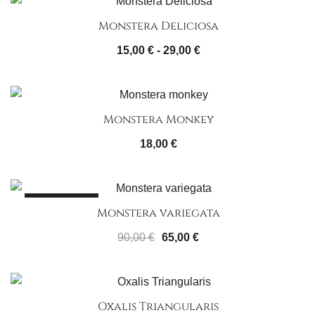
Monstera Deliciosa
Rango
15,00
€
-
29,00
€
de
precios:
desde
Monstera Monkey
15,00 €
hasta
18,00
€
29,00 €
¡OFERTA!
Monstera variegata
El
El
90,00
€
65,00
€
precio
precio
original
actual
era:
es:
Oxalis Triangularis
90,00 €.
65,00 €.