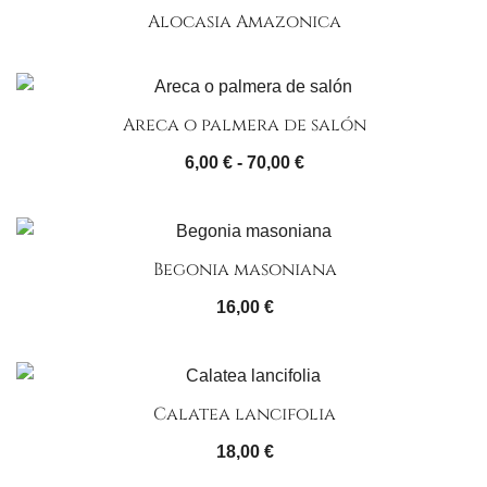
Alocasia Amazonica
Areca o palmera de salón
Rango
6,00
€
-
70,00
€
de
precios:
desde
Begonia masoniana
6,00 €
hasta
16,00
€
70,00 €
Calatea lancifolia
18,00
€