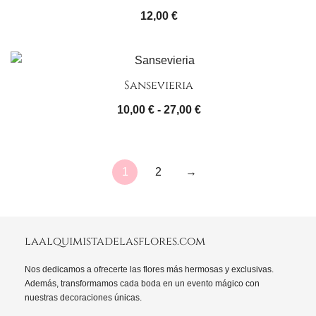
12,00
€
Sansevieria
Rango
10,00
€
-
27,00
€
de
precios:
desde
1
2
→
10,00 €
hasta
27,00 €
laalquimistadelasflores.com
Nos dedicamos a ofrecerte las flores más hermosas y exclusivas.
Además, transformamos cada boda en un evento mágico con
nuestras decoraciones únicas.